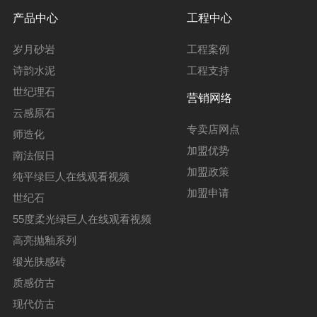
产品中心
工程中心
岁月砂岩
工程案例
诗韵水泥
工程支持
世纪理石
营销网络
云感原石
专卖店网点
师造化
加盟优势
南法假日
加盟政策
纯平绿巨人在线观看视频
加盟申请
世纪石
55度柔光绿巨人在线观看视频
高亮抛釉系列
缎光肤感砖
质感仿古
现代仿古