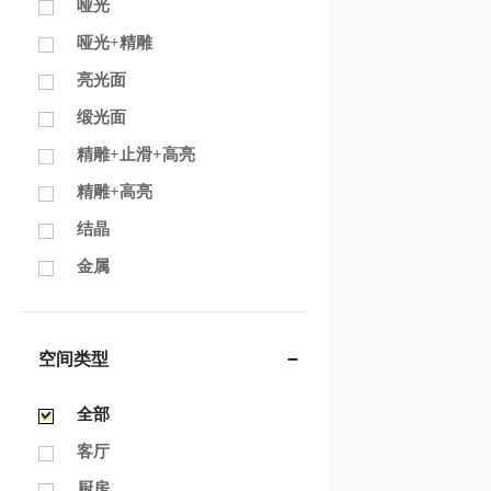
哑光
哑光+精雕
亮光面
缎光面
精雕+止滑+高亮
精雕+高亮
结晶
金属
空间类型
全部
客厅
厨房