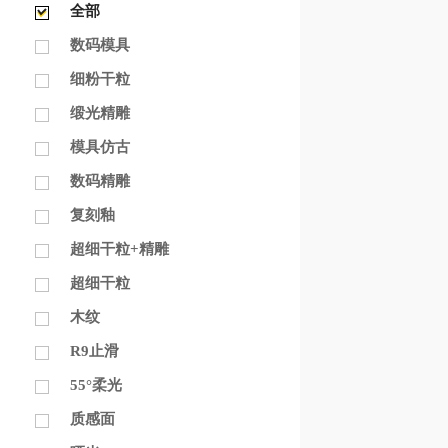
全部
数码模具
细粉干粒
缎光精雕
模具仿古
数码精雕
复刻釉
超细干粒+精雕
超细干粒
木纹
R9止滑
55°柔光
质感面