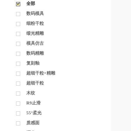
全部
数码模具
细粉干粒
缎光精雕
模具仿古
数码精雕
复刻釉
超细干粒+精雕
超细干粒
木纹
R9止滑
55°柔光
质感面