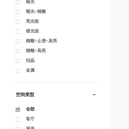
哑光
哑光+精雕
亮光面
缎光面
精雕+止滑+高亮
精雕+高亮
结晶
金属
空间类型
全部
客厅
厨房