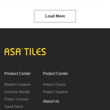
Load More
Product Center
Porject Center
Master Creature
Porject Cases
Genesis Marble
Porject Support
Poetic Cement
About Us
Sand Stone