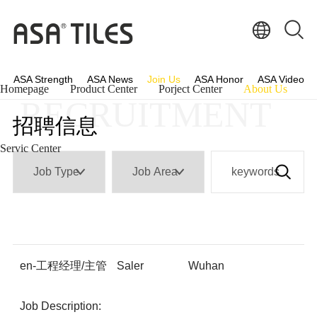
ASA Strength
ASA News
Join Us
ASA Honor
ASA Video
Homepage
Product Center
Porject Center
About Us
RECRUITMENT
招聘信息
Servic Center
en-工程经理/主管
Saler
Wuhan
Job Description: